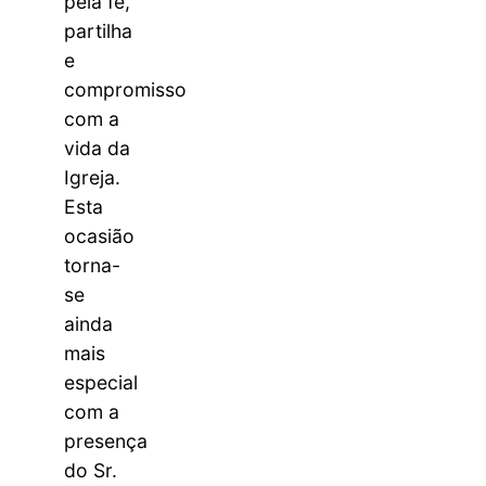
pela fé,
partilha
e
compromisso
com a
vida da
Igreja.
Esta
ocasião
torna-
se
ainda
mais
especial
com a
presença
do Sr.