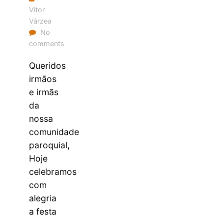
Vitor
Várzea
No
comments
Queridos
irmãos
e irmãs
da
nossa
comunidade
paroquial,
Hoje
celebramos
com
alegria
a festa