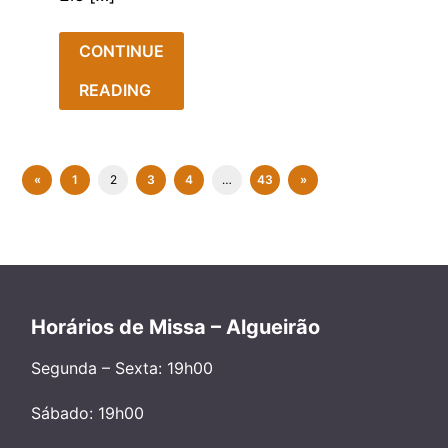
CONTINUE
READING
«
1
2
3
4
…
43
»
Horários de Missa – Algueirão
Segunda – Sexta: 19h00
Sábado: 19h00