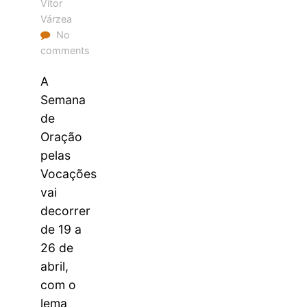
Vitor
Várzea
No
comments
A
Semana
de
Oração
pelas
Vocações
vai
decorrer
de 19 a
26 de
abril,
com o
lema