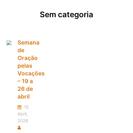
Sem categoria
Semana
de
Oração
pelas
Vocações
– 19 a
26 de
abril
15
Abril,
2026