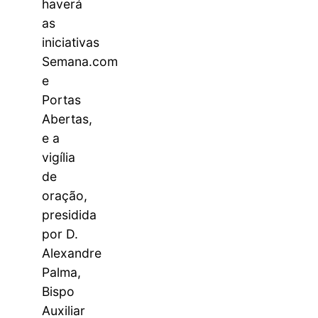
haverá
as
iniciativas
Semana.com
e
Portas
Abertas,
e a
vigília
de
oração,
presidida
por D.
Alexandre
Palma,
Bispo
Auxiliar