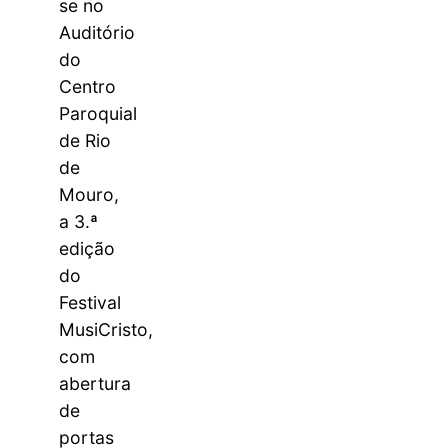
se no
Auditório
do
Centro
Paroquial
de Rio
de
Mouro,
a 3.ª
edição
do
Festival
MusiCristo,
com
abertura
de
portas