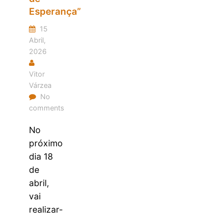
Esperança”
15
Abril,
2026
Vitor
Várzea
No
comments
No
próximo
dia 18
de
abril,
vai
realizar-