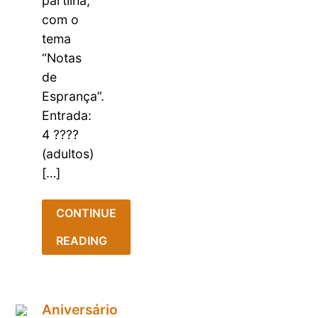
partilha,
com o
tema
“Notas
de
Esprança”.
Entrada:
4 ????
(adultos)
[…]
CONTINUE
READING
Aniversário