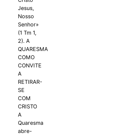
Jesus,
Nosso
Senhor»
(1 Tm 1,
2). A
QUARESMA
COMO
CONVITE
A
RETIRAR-
SE
COM
CRISTO
A
Quaresma
abre-