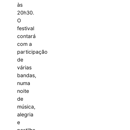
às
20h30.
O
festival
contará
com a
participação
de
várias
bandas,
numa
noite
de
música,
alegria
e