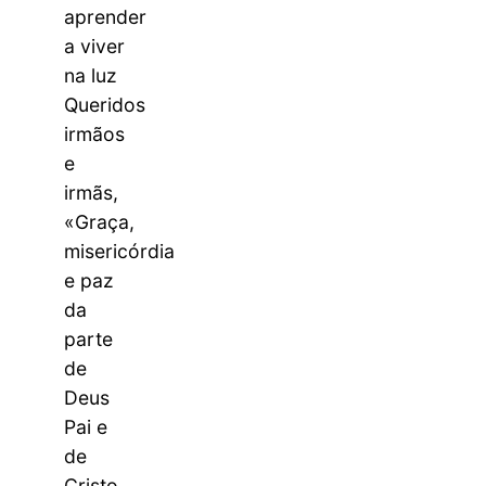
aprender
a viver
na luz
Queridos
irmãos
e
irmãs,
«Graça,
misericórdia
e paz
da
parte
de
Deus
Pai e
de
Cristo