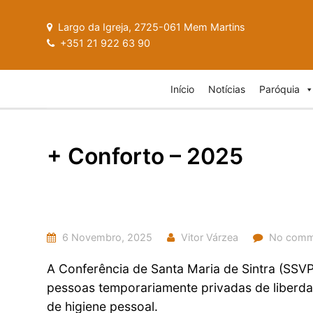
Largo da Igreja, 2725-061 Mem Martins
+351 21 922 63 90
Início
Notícias
Paróquia
+ Conforto – 2025
6 Novembro, 2025
Vitor Várzea
No comm
A Conferência de Santa Maria de Sintra (SSV
pessoas temporariamente privadas de liberdad
de higiene pessoal.